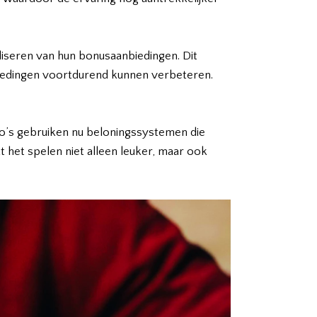
aliseren van hun bonusaanbiedingen. Dit
biedingen voortdurend kunnen verbeteren.
ino’s gebruiken nu beloningssystemen die
 het spelen niet alleen leuker, maar ook