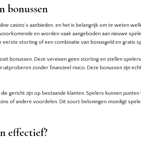
en bonussen
line casino’s aanbieden, en het is belangrijk om te weten welke
 voorkomende en worden vaak aangeboden aan nieuwe spelers
erste storting of een combinatie van bonusgeld en gratis sp
it bonussen. Deze vereisen geen storting en stellen spelers 
len uitproberen zonder financieel risico. Deze bonussen zijn e
s die gericht zijn op bestaande klanten. Spelers kunnen punten
ins of andere voordelen. Dit soort beloningen moedigt spele
 effectief?