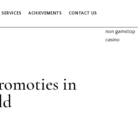
SERVICES
ACHIEVEMENTS
CONTACT US
non gamstop
casino
romoties in
ld