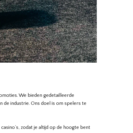
romoties. We bieden gedetailleerde
n de industrie. Ons doel is om spelers te
sino’s, zodat je altijd op de hoogte bent