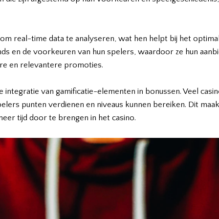
t om real-time data te analyseren, wat hen helpt bij het optim
ends en de voorkeuren van hun spelers, waardoor ze hun aan
re en relevantere promoties.
de integratie van gamificatie-elementen in bonussen. Veel cas
pelers punten verdienen en niveaus kunnen bereiken. Dit maakt
er tijd door te brengen in het casino.