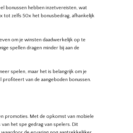
Veel bonussen hebben inzetvereisten, wat
 tot zelfs 50x het bonusbedrag, afhankelijk
geven om je winsten daadwerkelijk op te
mige spellen dragen minder bij aan de
eer spelen, maar het is belangrijk om je
aal profiteert van de aangeboden bonussen.
n en promoties. Met de opkomst van mobiele
van het spe gedrag van spelers. Dit
 waardoor de ervaring nog aantrekkelijker